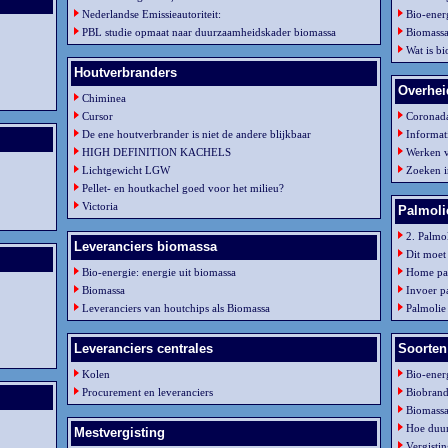
Nederlandse Emissieautoriteit:
Bio-ener
PBL studie opmaat naar duurzaamheidskader biomassa
Biomassa
Wat is b
Houtverbranders
Overhei
Chiminea
Cursor
Coronad
De ene houtverbrander is niet de andere blijkbaar
Informat
HIGH DEFINITION KACHELS
Werken 
Lichtgewicht LGW
Zoeken i
Pellet- en houtkachel goed voor het milieu?
Victoria
Palmoli
2. Palmo
Leveranciers biomassa
Dit moet
Bio-energie: energie uit biomassa
Home pa
Biomassa
Invoer p
Leveranciers van houtchips als Biomassa
Palmolie
Leveranciers centrales
Soorten
Kolen
Bio-energ
Procurement en leveranciers
Biobrand
Biomassa
Hoe duur
Mestvergisting
Vergisti