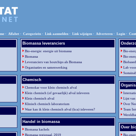
me
-
Alfabet
-
Categorieën
-
Link aanmelden
-
Link wijzigen
-
Adverteren
-
Login
-
Cont
Biomassa leveranciers
Onderzo
Bio-energie: energie uit biomassa
Bio-ener
Biomassa
Bio-energ
Leveranciers van houtchips als Biomassa
Biobased
Organisaties en samenwerking
Lab voor
Sustaina
Chemisch
Organis
Chemokar voor klein chemisch afval
Klein chemisch (of gevaarlijk) afval inleveren
Internati
Klein chemisch afval
Lijst van
Klinisch chemisch laboratorium
Over Ned
Waar kan ik klein chemisch afval (kca) inleveren?
Team Int
Wereldha
Handel in biomassa
Over bi
Biomassa kachels
Biomassa regionaal, 2019
Bio-ener