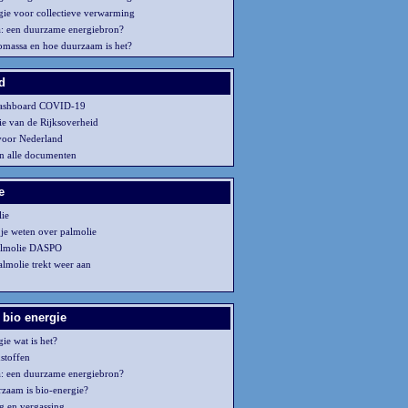
gie voor collectieve verwarming
: een duurzame energiebron?
iomassa en hoe duurzaam is het?
d
ashboard COVID-19
ie van de Rijksoverheid
voor Nederland
n alle documenten
e
lie
 je weten over palmolie
lmolie DASPO
almolie trekt weer aan
 bio energie
ie wat is het?
stoffen
: een duurzame energiebron?
zaam is bio-energie?
ng en vergassing