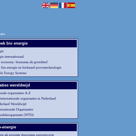
act
ek bio energie
gie
ie internationaal
 economy: biomassa als grondstof
 bio-energie en biobased procestechnologie
ble Energy Systems
aties wereldwijd
onale organisaties A-Z
 internationale organisaties in Nederland
erland Wereldwijd
ernationale Organisaties
ndelsorganisatie (WTO)
o-energie
gie als grootste duurzame energievorm