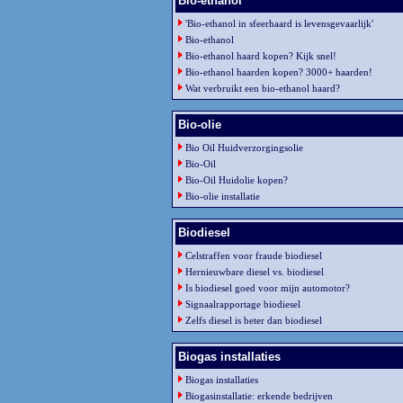
Bio-ethanol
'Bio-ethanol in sfeerhaard is levensgevaarlijk'
Bio-ethanol
Bio-ethanol haard kopen? Kijk snel!
Bio-ethanol haarden kopen? 3000+ haarden!
Wat verbruikt een bio-ethanol haard?
Bio-olie
Bio Oil Huidverzorgingsolie
Bio-Oil
Bio-Oil Huidolie kopen?
Bio-olie installatie
Biodiesel
Celstraffen voor fraude biodiesel
Hernieuwbare diesel vs. biodiesel
Is biodiesel goed voor mijn automotor?
Signaalrapportage biodiesel
Zelfs diesel is beter dan biodiesel
Biogas installaties
Biogas installaties
Biogasinstallatie: erkende bedrijven